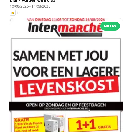
Lidl - Folder week 33
10/08/2026
-
14/08/2026
Lidl
NIEUW