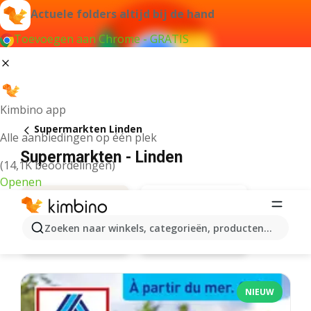
Actuele folders altijd bij de hand
Toevoegen aan Chrome - GRATIS
Kimbino app
Supermarkten Linden
Alle aanbiedingen op één plek
Supermarkten - Linden
(14,1K beoordelingen)
Openen
Zoeken naar winkels, categorieën, producten...
Spar
Aanbiedingen
NIEUW