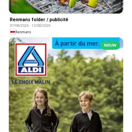
Renmans folder / publicité
07/08/2026
-
13/08/2026
Renmans
NIEUW