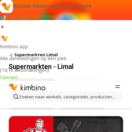
Actuele folders altijd bij de hand
Toevoegen aan Chrome - GRATIS
Kimbino app
Supermarkten Limal
Alle aanbiedingen op één plek
Supermarkten - Limal
(14,1K beoordelingen)
Openen
Zoeken naar winkels, categorieën, producten...
Delhaize
Aanbiedingen