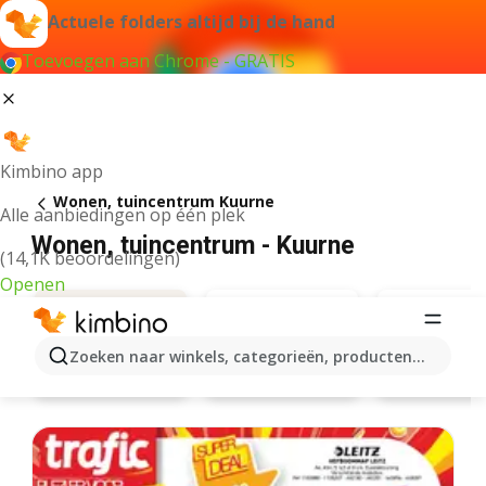
Actuele folders altijd bij de hand
Toevoegen aan Chrome - GRATIS
Kimbino app
Wonen, tuincentrum Kuurne
Alle aanbiedingen op één plek
Wonen, tuincentrum - Kuurne
(14,1K beoordelingen)
Openen
Zoeken naar winkels, categorieën, producten...
Leen Bakker
AVA
Aanbiedingen