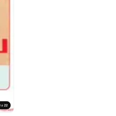
ina
22