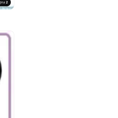
gina
2