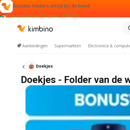
Actuele folders altijd bij de hand
Toevoegen aan Chrome - GRATIS
Aanbiedingen
Supermarkten
Electronica & comput
Doekjes
Doekjes - Folder van de 