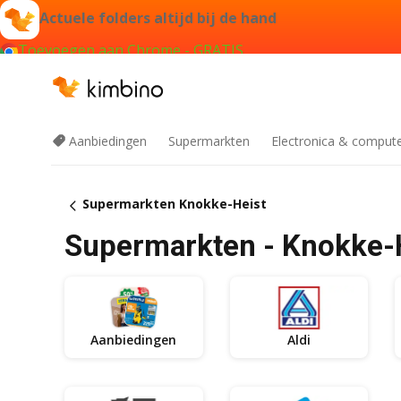
Actuele folders altijd bij de hand
Toevoegen aan Chrome - GRATIS
Aanbiedingen
Supermarkten
Electronica & comput
Supermarkten Knokke-Heist
Supermarkten - Knokke-
Aanbiedingen
Aldi