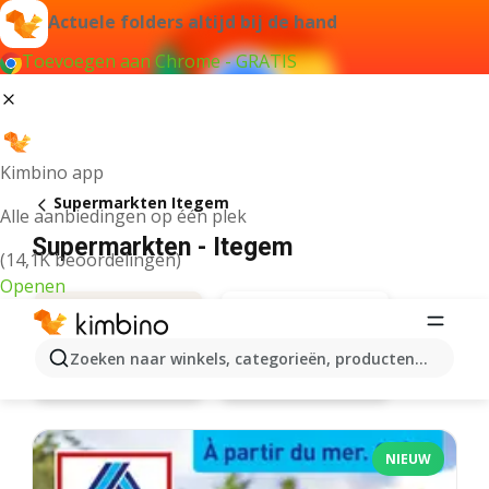
Actuele folders altijd bij de hand
Toevoegen aan Chrome - GRATIS
Kimbino app
Supermarkten Itegem
Alle aanbiedingen op één plek
Supermarkten - Itegem
(14,1K beoordelingen)
Openen
Zoeken naar winkels, categorieën, producten...
Delhaize
Aanbiedingen
NIEUW