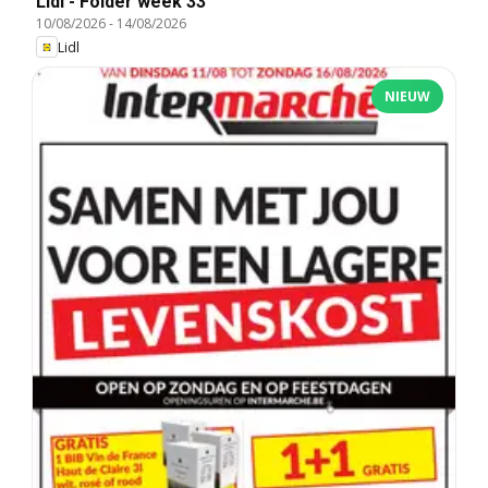
Lidl - Folder week 33
10/08/2026
-
14/08/2026
Lidl
NIEUW