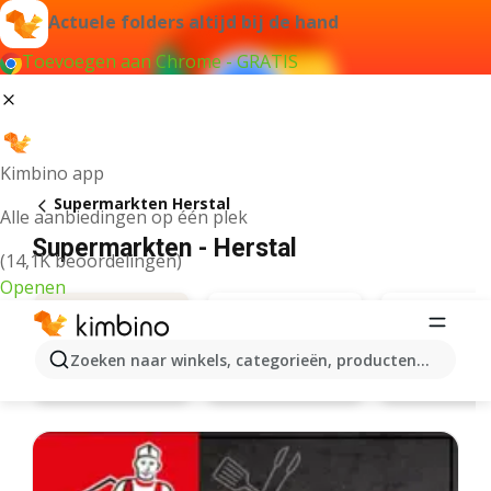
Actuele folders altijd bij de hand
Toevoegen aan Chrome - GRATIS
Kimbino app
Supermarkten Herstal
Alle aanbiedingen op één plek
Supermarkten - Herstal
(14,1K beoordelingen)
Openen
Zoeken naar winkels, categorieën, producten...
Aldi
Aanbiedingen
Carrefo