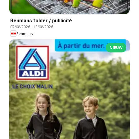
Renmans folder / publicité
07/08/2026
-
13/08/2026
Renmans
NIEUW