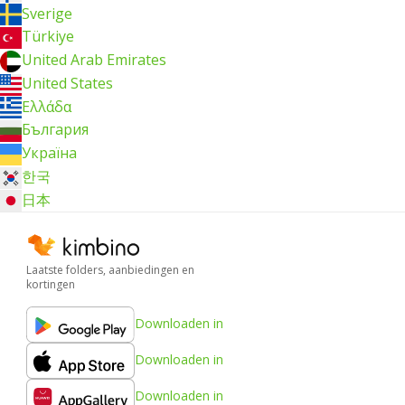
Sverige
Türkiye
United Arab Emirates
United States
Ελλάδα
България
Україна
한국
日本
Laatste folders, aanbiedingen en
kortingen
Downloaden in
Downloaden in
Downloaden in