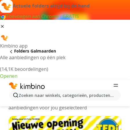
Actuele folders altijd bij de hand
Toevoegen aan Chrome - GRATIS
Kimbino app
Folders Galmaarden
Alle aanbiedingen op één plek
(14,1K beoordelingen)
Openen
Galmaarden folders online
Zoeken naar winkels, categorieën, producten...
We hebben de laatste en meest populaire
aanbiedingen voor jou geselecteerd