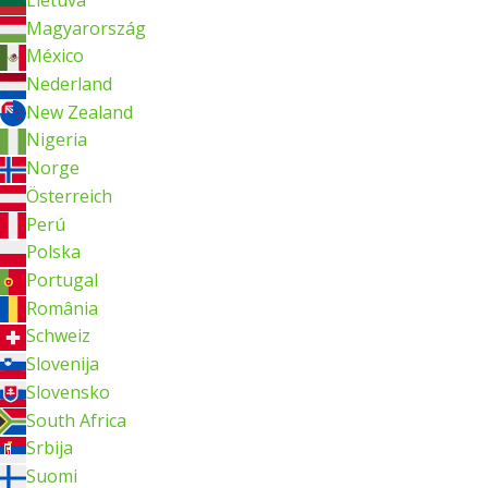
Magyarország
México
Nederland
New Zealand
Nigeria
Norge
Österreich
Perú
Polska
Portugal
România
Schweiz
Slovenija
Slovensko
South Africa
Srbija
Suomi