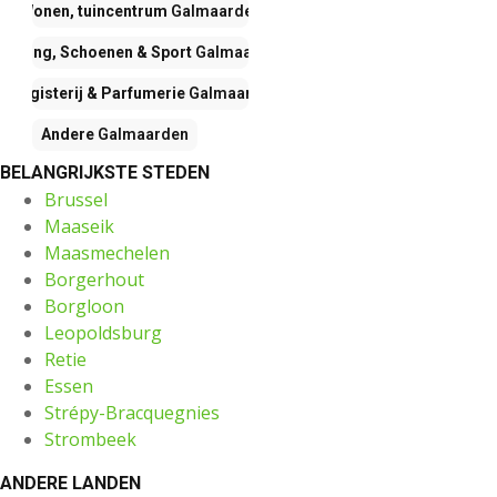
Wonen, tuincentrum
Galmaarden
Kleding, Schoenen & Sport
Galmaarden
Drogisterij & Parfumerie
Galmaarden
Andere
Galmaarden
BELANGRIJKSTE STEDEN
Brussel
Maaseik
Maasmechelen
Borgerhout
Borgloon
Leopoldsburg
Retie
Essen
Strépy-Bracquegnies
Strombeek
ANDERE LANDEN