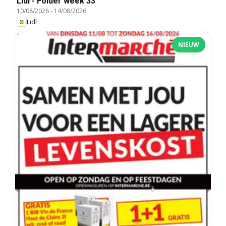
Lidl - Folder week 33
10/08/2026
-
14/08/2026
Lidl
NIEUW