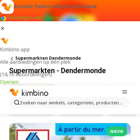
Actuele folders altijd bij de hand
Toevoegen aan Chrome - GRATIS
Kimbino app
Supermarkten Dendermonde
Alle aanbiedingen op één plek
Supermarkten - Dendermonde
(14,1K beoordelingen)
Openen
Zoeken naar winkels, categorieën, producten...
Carrefour
Aanbiedingen
Carrefo
NIEUW