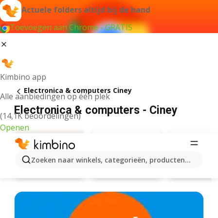
Actuele folders altijd bij de hand
Toevoegen aan Chrome - GRATIS
Kimbino app
Electronica & computers Ciney
Alle aanbiedingen op één plek
Electronica & computers - Ciney
(14,1K beoordelingen)
Openen
Zoeken naar winkels, categorieën, producten...
Eldi
Vanden
Aanbiedingen