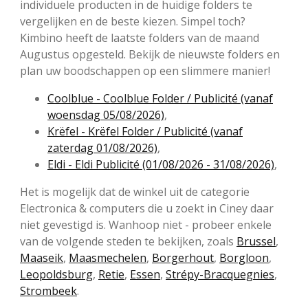
individuele producten in de huidige folders te
vergelijken en de beste kiezen. Simpel toch?
Kimbino heeft de laatste folders van de maand
Augustus opgesteld. Bekijk de nieuwste folders en
plan uw boodschappen op een slimmere manier!
Coolblue - Coolblue Folder / Publicité (vanaf
woensdag 05/08/2026)
,
Krëfel - Krëfel Folder / Publicité (vanaf
zaterdag 01/08/2026)
,
Eldi - Eldi Publicité (01/08/2026 - 31/08/2026)
,
Het is mogelijk dat de winkel uit de categorie
Electronica & computers die u zoekt in Ciney daar
niet gevestigd is. Wanhoop niet - probeer enkele
van de volgende steden te bekijken, zoals
Brussel
,
Maaseik
,
Maasmechelen
,
Borgerhout
,
Borgloon
,
Leopoldsburg
,
Retie
,
Essen
,
Strépy-Bracquegnies
,
Strombeek
.