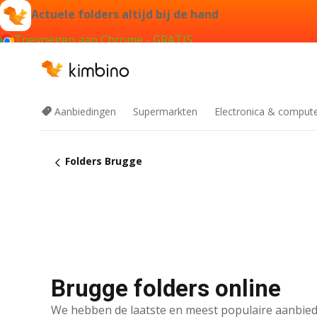
Actuele folders altijd bij de hand
Toevoegen aan Chrome - GRATIS
Aanbiedingen
Supermarkten
Electronica & comput
Folders Brugge
Brugge folders online
We hebben de laatste en meest populaire aanbied