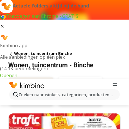
Actuele folders altijd bij de hand
Toevoegen aan Chrome - GRATIS
Kimbino app
Wonen, tuincentrum Binche
Alle aanbiedingen op één plek
Wonen, tuincentrum - Binche
(14,1K beoordelingen)
Openen
Zoeken naar winkels, categorieën, producten...
Aanbiedingen
Hubo