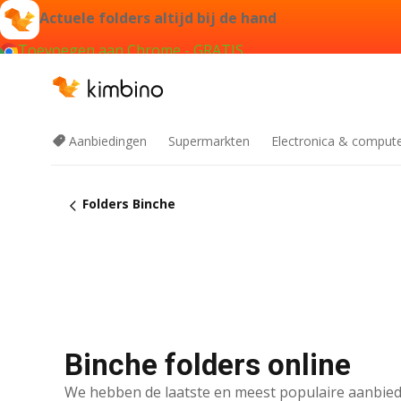
Actuele folders altijd bij de hand
Toevoegen aan Chrome - GRATIS
Aanbiedingen
Supermarkten
Electronica & comput
Folders Binche
Binche folders online
We hebben de laatste en meest populaire aanbied