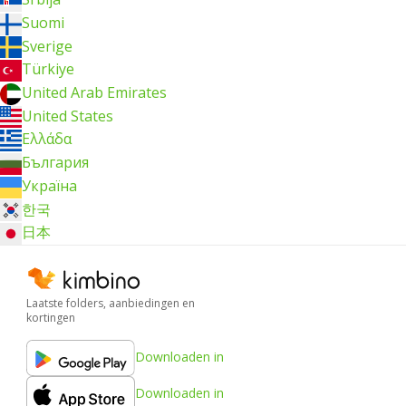
Suomi
Sverige
Türkiye
United Arab Emirates
United States
Ελλάδα
България
Україна
한국
日本
Laatste folders, aanbiedingen en
kortingen
Downloaden in
Downloaden in