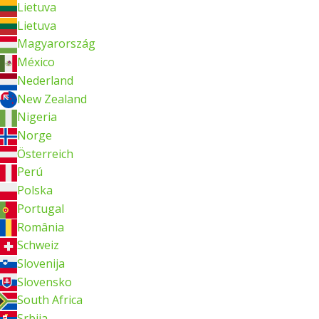
Lietuva
Lietuva
Magyarország
México
Nederland
New Zealand
Nigeria
Norge
Österreich
Perú
Polska
Portugal
România
Schweiz
Slovenija
Slovensko
South Africa
Srbija