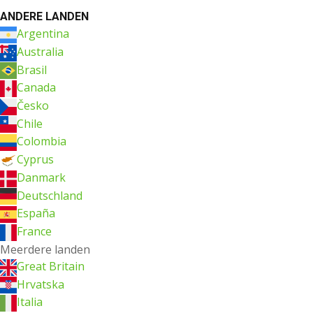
ANDERE LANDEN
Argentina
Australia
Brasil
Canada
Česko
Chile
Colombia
Cyprus
Danmark
Deutschland
España
France
Meerdere landen
Great Britain
Hrvatska
Italia