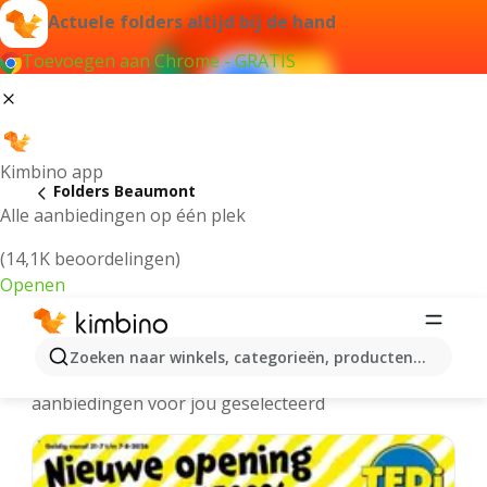
Actuele folders altijd bij de hand
Toevoegen aan Chrome - GRATIS
Kimbino app
Folders Beaumont
Alle aanbiedingen op één plek
(14,1K beoordelingen)
Openen
Beaumont folders online
Zoeken naar winkels, categorieën, producten...
We hebben de laatste en meest populaire
aanbiedingen voor jou geselecteerd