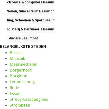
Electronica & computers
Beaumont
Wonen, tuincentrum
Beaumont
Kleding, Schoenen & Sport
Beaumont
Drogisterij & Parfumerie
Beaumont
Andere
Beaumont
BELANGRIJKSTE STEDEN
Brussel
Maaseik
Maasmechelen
Borgerhout
Borgloon
Leopoldsburg
Retie
Essen
Strépy-Bracquegnies
Strombeek