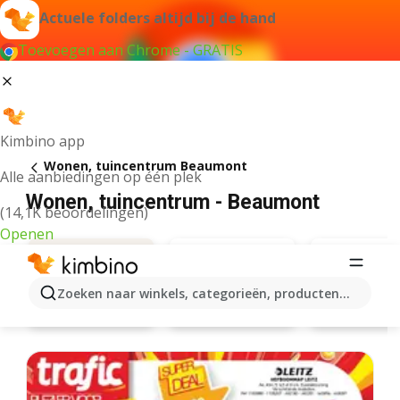
Actuele folders altijd bij de hand
Toevoegen aan Chrome - GRATIS
Kimbino app
Wonen, tuincentrum Beaumont
Alle aanbiedingen op één plek
Wonen, tuincentrum - Beaumont
(14,1K beoordelingen)
Openen
Zoeken naar winkels, categorieën, producten...
Trafic
Aveve
Aanbiedingen