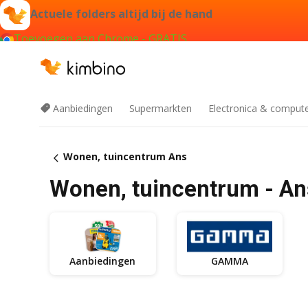
Actuele folders altijd bij de hand
Toevoegen aan Chrome - GRATIS
Aanbiedingen
Supermarkten
Electronica & comput
Wonen, tuincentrum Ans
Wonen, tuincentrum - An
Aanbiedingen
GAMMA