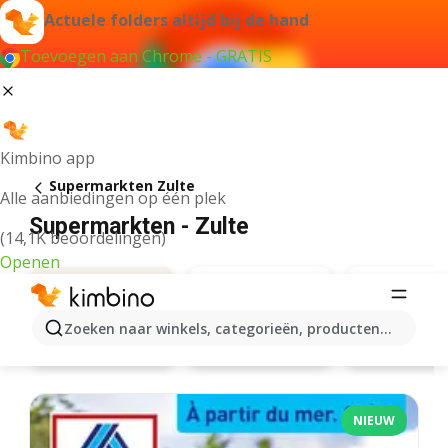
Actuele folders altijd bij de hand
Toevoegen aan Chrome - GRATIS
Kimbino app
Supermarkten Zulte
Alle aanbiedingen op één plek
Supermarkten - Zulte
(14,1K beoordelingen)
Openen
Zoeken naar winkels, categorieën, producten...
Aldi
Aanbiedingen
Carrefo
NIEUW