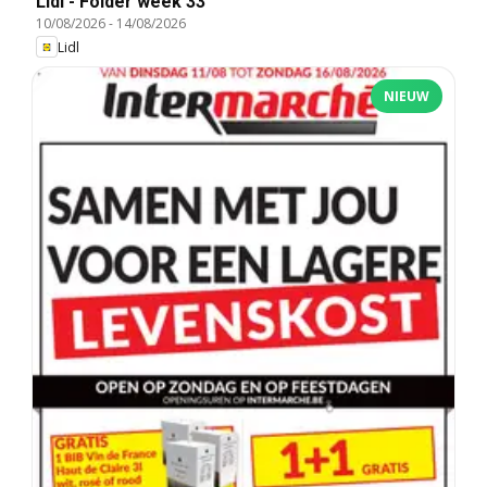
Lidl - Folder week 33
10/08/2026
-
14/08/2026
Lidl
NIEUW