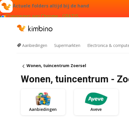
Actuele folders altijd bij de hand
Toevoegen aan Chrome - GRATIS
Aanbiedingen
Supermarkten
Electronica & comput
Wonen, tuincentrum Zoersel
Wonen, tuincentrum - Zo
Aanbiedingen
Aveve