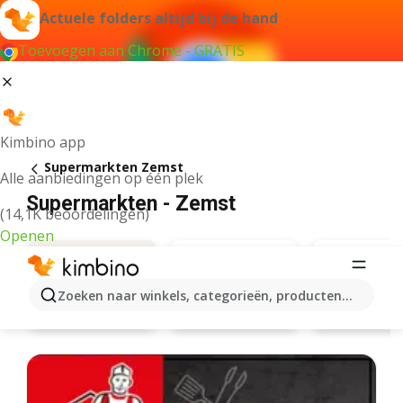
Actuele folders altijd bij de hand
Toevoegen aan Chrome - GRATIS
Kimbino app
Supermarkten Zemst
Alle aanbiedingen op één plek
Supermarkten - Zemst
(14,1K beoordelingen)
Openen
Zoeken naar winkels, categorieën, producten...
Aldi
Lidl
Aanbiedingen