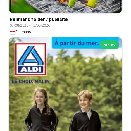
Renmans folder / publicité
07/08/2026
-
13/08/2026
Renmans
NIEUW