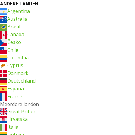
ANDERE LANDEN
Argentina
Australia
Brasil
Canada
Česko
Chile
Colombia
Cyprus
Danmark
Deutschland
España
France
Meerdere landen
Great Britain
Hrvatska
Italia
Lietuva