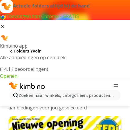
Actuele folders altijd bij de hand
Toevoegen aan Chrome - GRATIS
Kimbino app
Folders Yvoir
Alle aanbiedingen op één plek
(14,1K beoordelingen)
Openen
Yvoir folders online
Zoeken naar winkels, categorieën, producten...
We hebben de laatste en meest populaire
aanbiedingen voor jou geselecteerd