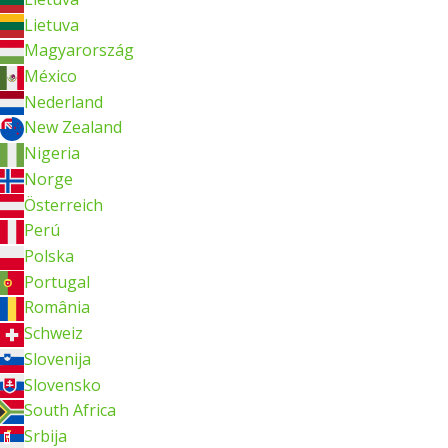
Lietuva
Magyarország
México
Nederland
New Zealand
Nigeria
Norge
Österreich
Perú
Polska
Portugal
România
Schweiz
Slovenija
Slovensko
South Africa
Srbija