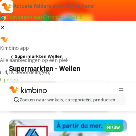
Actuele folders altijd bij de hand
Toevoegen aan Chrome - GRATIS
Kimbino app
Supermarkten Wellen
Alle aanbiedingen op één plek
Supermarkten - Wellen
(14,1K beoordelingen)
Openen
Zoeken naar winkels, categorieën, producten...
Lidl
Aanbiedingen
NIEUW