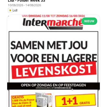
Lidl - Folder week 33
10/08/2026
-
14/08/2026
Lidl
NIEUW