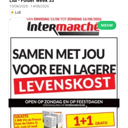
Lidl - Folder week 33
10/08/2026
-
14/08/2026
Lidl
NIEUW