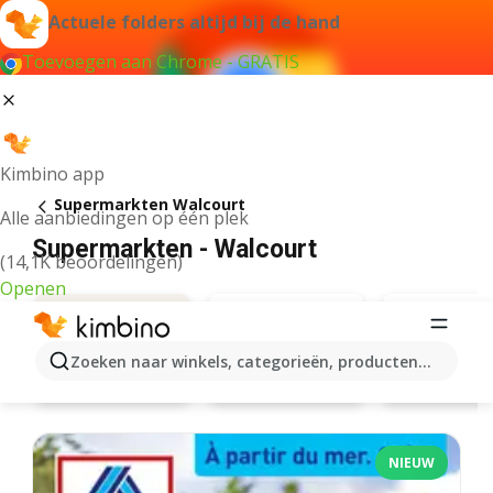
Actuele folders altijd bij de hand
Toevoegen aan Chrome - GRATIS
Kimbino app
Supermarkten Walcourt
Alle aanbiedingen op één plek
Supermarkten - Walcourt
(14,1K beoordelingen)
Openen
Zoeken naar winkels, categorieën, producten...
Aldi
Aanbiedingen
Carrefo
NIEUW