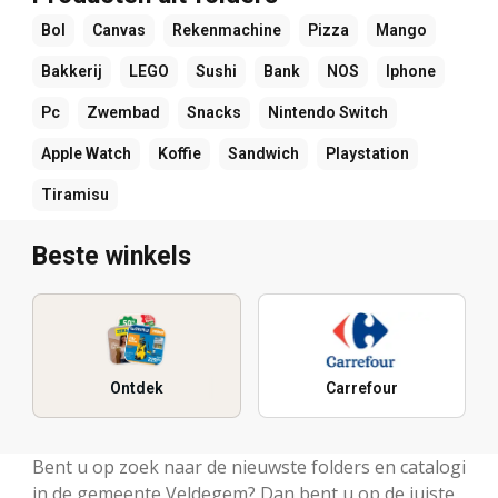
Bol
Canvas
Rekenmachine
Pizza
Mango
Bakkerij
LEGO
Sushi
Bank
NOS
Iphone
Pc
Zwembad
Snacks
Nintendo Switch
Apple Watch
Koffie
Sandwich
Playstation
Tiramisu
Beste winkels
Ontdek
Carrefour
Bent u op zoek naar de nieuwste folders en catalogi
in de gemeente Veldegem? Dan bent u op de juiste