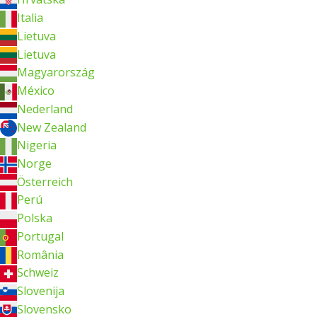
Italia
Lietuva
Lietuva
Magyarország
México
Nederland
New Zealand
Nigeria
Norge
Österreich
Perú
Polska
Portugal
România
Schweiz
Slovenija
Slovensko