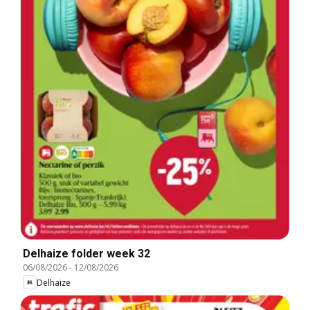
Delhaize folder week 32
06/08/2026
-
12/08/2026
Delhaize