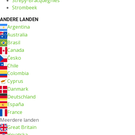
Strépy-Bracquegnies
Strombeek
ANDERE LANDEN
Argentina
Australia
Brasil
Canada
Česko
Chile
Colombia
Cyprus
Danmark
Deutschland
España
France
Meerdere landen
Great Britain
Hrvatska