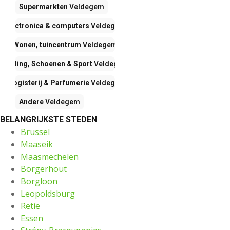
Supermarkten
Veldegem
Electronica & computers
Veldegem
Wonen, tuincentrum
Veldegem
Kleding, Schoenen & Sport
Veldegem
Drogisterij & Parfumerie
Veldegem
Andere
Veldegem
BELANGRIJKSTE STEDEN
Brussel
Maaseik
Maasmechelen
Borgerhout
Borgloon
Leopoldsburg
Retie
Essen