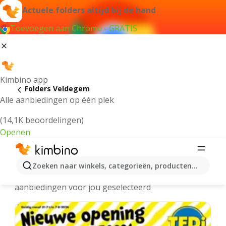
Actuele folders altijd bij de hand
Toevoegen aan Chrome - GRATIS
Kimbino app
Folders Veldegem
Alle aanbiedingen op één plek
(14,1K beoordelingen)
Openen
Veldegem folders online
Zoeken naar winkels, categorieën, producten...
We hebben de laatste en meest populaire
aanbiedingen voor jou geselecteerd