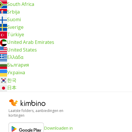
South Africa
Srbija
Suomi
Sverige
Türkiye
United Arab Emirates
United States
Ελλάδα
България
Україна
한국
日本
Laatste folders, aanbiedingen en
kortingen
Downloaden in