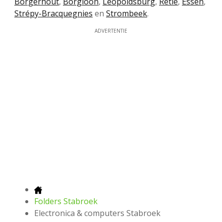
Borgerhout
,
Borgloon
,
Leopoldsburg
,
Retie
,
Essen
,
Strépy-Bracquegnies
en
Strombeek
.
ADVERTENTIE
Folders Stabroek
Electronica & computers Stabroek