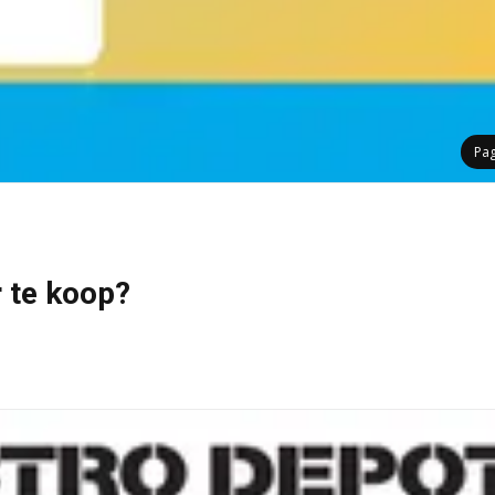
Pa
r te koop?