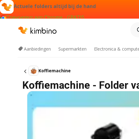
Actuele folders altijd bij de hand
Toevoegen aan Chrome - GRATIS
Aanbiedingen
Supermarkten
Electronica & comput
Koffiemachine
Koffiemachine - Folder v