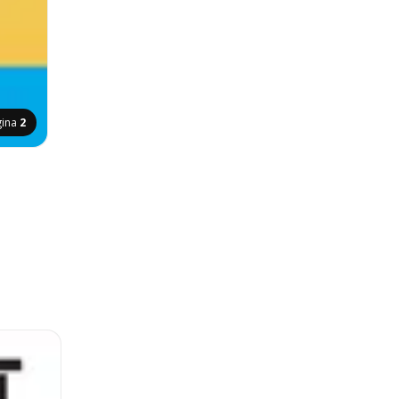
gina
2