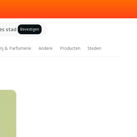
es stad
Bevestigen
rij & Parfumerie
Andere
Producten
Steden