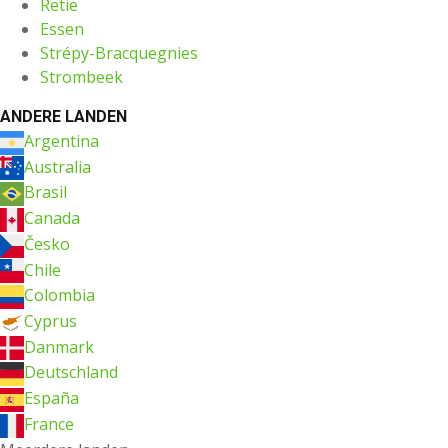
Retie
Essen
Strépy-Bracquegnies
Strombeek
ANDERE LANDEN
Argentina
Australia
Brasil
Canada
Česko
Chile
Colombia
Cyprus
Danmark
Deutschland
España
France