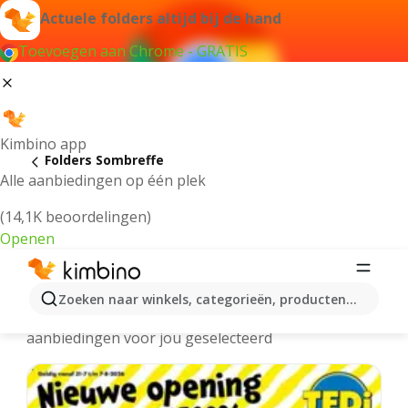
Actuele folders altijd bij de hand
Toevoegen aan Chrome - GRATIS
Kimbino app
Folders Sombreffe
Alle aanbiedingen op één plek
(14,1K beoordelingen)
Openen
Sombreffe folders online
Zoeken naar winkels, categorieën, producten...
We hebben de laatste en meest populaire
aanbiedingen voor jou geselecteerd