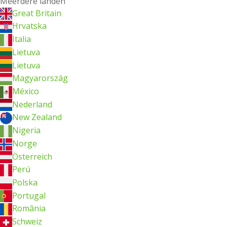
Meerdere landen
Great Britain
Hrvatska
Italia
Lietuva
Lietuva
Magyarország
México
Nederland
New Zealand
Nigeria
Norge
Österreich
Perú
Polska
Portugal
România
Schweiz