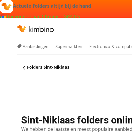
Actuele folders altijd bij de hand
Toevoegen aan Chrome - GRATIS
Aanbiedingen
Supermarkten
Electronica & comput
Folders Sint-Niklaas
Sint-Niklaas folders onli
We hebben de laatste en meest populaire aanbied