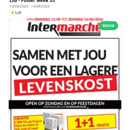
Lidl - Folder week 33
10/08/2026
-
14/08/2026
Lidl
NIEUW