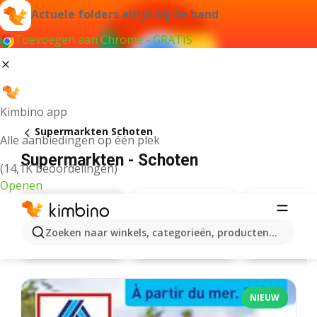
Actuele folders altijd bij de hand
Toevoegen aan Chrome - GRATIS
Kimbino app
Supermarkten Schoten
Alle aanbiedingen op één plek
Supermarkten - Schoten
(14,1K beoordelingen)
Openen
Zoeken naar winkels, categorieën, producten...
Aldi
Carrefou
Aanbiedingen
NIEUW