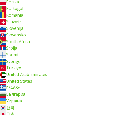
Polska
Portugal
România
Schweiz
Slovenija
Slovensko
South Africa
Srbija
Suomi
Sverige
Türkiye
United Arab Emirates
United States
Ελλάδα
България
Україна
한국
日本