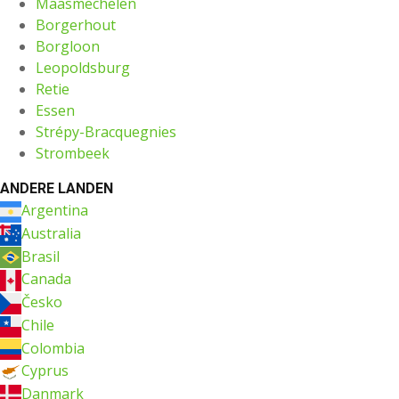
Maasmechelen
Borgerhout
Borgloon
Leopoldsburg
Retie
Essen
Strépy-Bracquegnies
Strombeek
ANDERE LANDEN
Argentina
Australia
Brasil
Canada
Česko
Chile
Colombia
Cyprus
Danmark