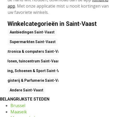
app
. Met onze applicatie mist u nooit kortingen van
uw favoriete winkels.
Winkelcategorieën in Saint-Vaast
Aanbiedingen
Saint-Vaast
Supermarkten
Saint-Vaast
Electronica & computers
Saint-Vaast
Wonen, tuincentrum
Saint-Vaast
Kleding, Schoenen & Sport
Saint-Vaast
Drogisterij & Parfumerie
Saint-Vaast
Andere
Saint-Vaast
BELANGRIJKSTE STEDEN
Brussel
Maaseik