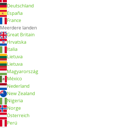
Deutschland
España
France
Meerdere landen
Great Britain
Hrvatska
Italia
Lietuva
Lietuva
Magyarország
México
Nederland
New Zealand
Nigeria
Norge
Österreich
Perú