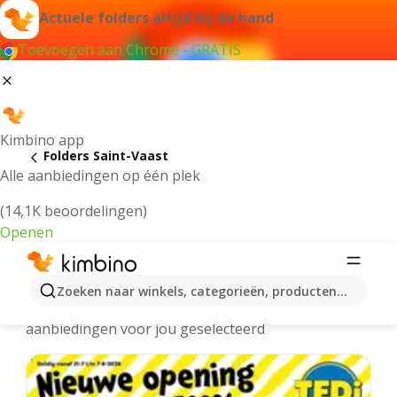
Actuele folders altijd bij de hand
Toevoegen aan Chrome - GRATIS
Kimbino app
Folders Saint-Vaast
Alle aanbiedingen op één plek
(14,1K beoordelingen)
Openen
Saint-Vaast folders online
Zoeken naar winkels, categorieën, producten...
We hebben de laatste en meest populaire
aanbiedingen voor jou geselecteerd