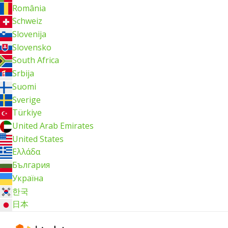
România
Schweiz
Slovenija
Slovensko
South Africa
Srbija
Suomi
Sverige
Türkiye
United Arab Emirates
United States
Ελλάδα
България
Україна
한국
日本