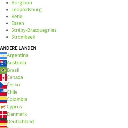
Borgloon
Leopoldsburg
Retie
Essen
Strépy-Bracquegnies
Strombeek
ANDERE LANDEN
Argentina
Australia
Brasil
Canada
Česko
Chile
Colombia
Cyprus
Danmark
Deutschland