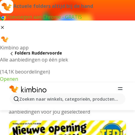
Actuele folders altijd bij de hand
Toevoegen aan Chrome - GRATIS
Kimbino app
Folders Ruddervoorde
Alle aanbiedingen op één plek
(14,1K beoordelingen)
Openen
Ruddervoorde folders online
Zoeken naar winkels, categorieën, producten...
We hebben de laatste en meest populaire
aanbiedingen voor jou geselecteerd