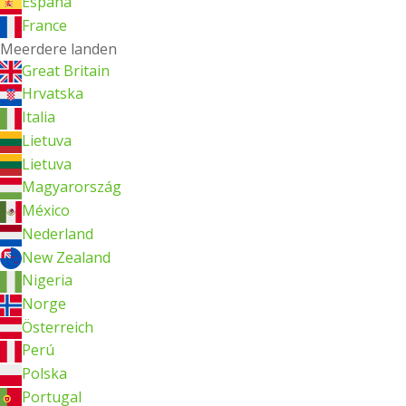
España
France
Meerdere landen
Great Britain
Hrvatska
Italia
Lietuva
Lietuva
Magyarország
México
Nederland
New Zealand
Nigeria
Norge
Österreich
Perú
Polska
Portugal