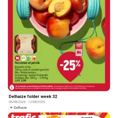
Delhaize folder week 32
06/08/2026
-
12/08/2026
Delhaize