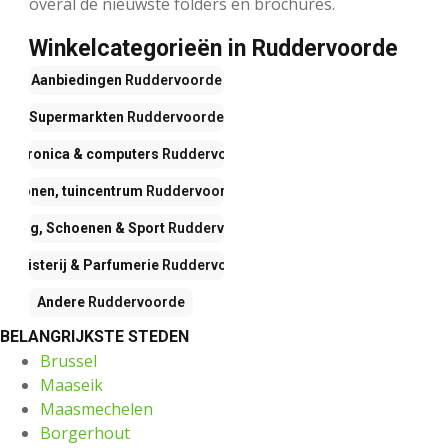
overal de nieuwste folders en brochures.
Winkelcategorieën in Ruddervoorde
Aanbiedingen
Ruddervoorde
Supermarkten
Ruddervoorde
Electronica & computers
Ruddervoorde
Wonen, tuincentrum
Ruddervoorde
leding, Schoenen & Sport
Ruddervoorde
Drogisterij & Parfumerie
Ruddervoorde
Andere
Ruddervoorde
BELANGRIJKSTE STEDEN
Brussel
Maaseik
Maasmechelen
Borgerhout