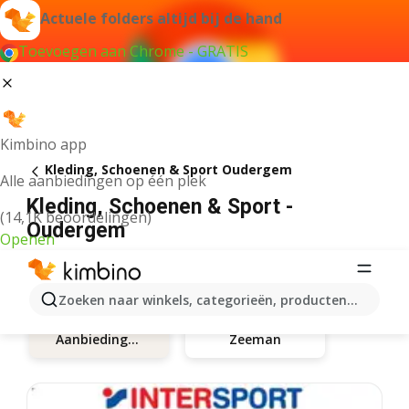
Actuele folders altijd bij de hand
Toevoegen aan Chrome - GRATIS
Kimbino app
Kleding, Schoenen & Sport Oudergem
Alle aanbiedingen op één plek
Kleding, Schoenen & Sport -
(14,1K beoordelingen)
Oudergem
Openen
Zoeken naar winkels, categorieën, producten...
Zeeman
Aanbiedingen