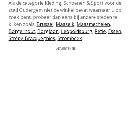
Als de categorie Kleding, Schoenen & Sport voor de
stad Oudergem niet de winkel bevat waarnaar u op
zoek bent, probeer dan eens bij andere steden te
kijken zoals:
Brussel
,
Maaseik
,
Maasmechelen
,
Borgerhout
,
Borgloon
,
Leopoldsburg
,
Retie
,
Essen
,
Strépy-Bracquegnies
,
Strombeek
.
ADVERTENTIE