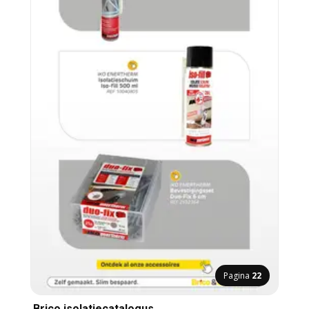
Pagina
22
Brico isolatiecatalogus