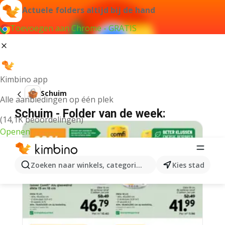
Actuele folders altijd bij de hand
Toevoegen aan Chrome - GRATIS
Kimbino app
Schuim
Alle aanbiedingen op één plek
Schuim - Folder van de week:
(14,1K beoordelingen)
Openen
Zoeken naar winkels, categorieën, producten...
Kies stad