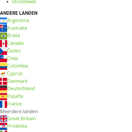
Strombeek
ANDERE LANDEN
Argentina
Australia
Brasil
Canada
Česko
Chile
Colombia
Cyprus
Danmark
Deutschland
España
France
Meerdere landen
Great Britain
Hrvatska