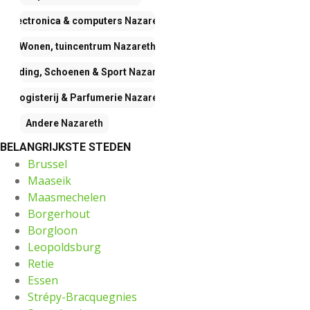
Electronica & computers
Nazareth
Wonen, tuincentrum
Nazareth
Kleding, Schoenen & Sport
Nazareth
Drogisterij & Parfumerie
Nazareth
Andere
Nazareth
BELANGRIJKSTE STEDEN
Brussel
Maaseik
Maasmechelen
Borgerhout
Borgloon
Leopoldsburg
Retie
Essen
Strépy-Bracquegnies