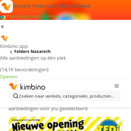
Actuele folders altijd bij de hand
Toevoegen aan Chrome - GRATIS
Kimbino app
Folders Nazareth
Alle aanbiedingen op één plek
(14,1K beoordelingen)
Openen
Nazareth folders online
Zoeken naar winkels, categorieën, producten...
We hebben de laatste en meest populaire
aanbiedingen voor jou geselecteerd