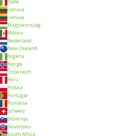
Italia
Lietuva
Lietuva
Magyarország
México
Nederland
New Zealand
Nigeria
Norge
Österreich
Perú
Polska
Portugal
România
Schweiz
Slovenija
Slovensko
South Africa