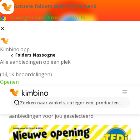
Actuele folders altijd bij de hand
Toevoegen aan Chrome - GRATIS
Kimbino app
Folders Nassogne
Alle aanbiedingen op één plek
(14,1K beoordelingen)
Openen
Nassogne folders online
Zoeken naar winkels, categorieën, producten...
We hebben de laatste en meest populaire
aanbiedingen voor jou geselecteerd