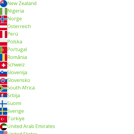
New Zealand
Nigeria
Norge
Österreich
Perú
Polska
Portugal
România
Schweiz
Slovenija
Slovensko
South Africa
Srbija
Suomi
Sverige
Türkiye
United Arab Emirates
United States