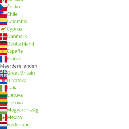
Česko
Chile
Colombia
Cyprus
Danmark
Deutschland
España
France
Meerdere landen
Great Britain
Hrvatska
Italia
Lietuva
Lietuva
Magyarország
México
Nederland