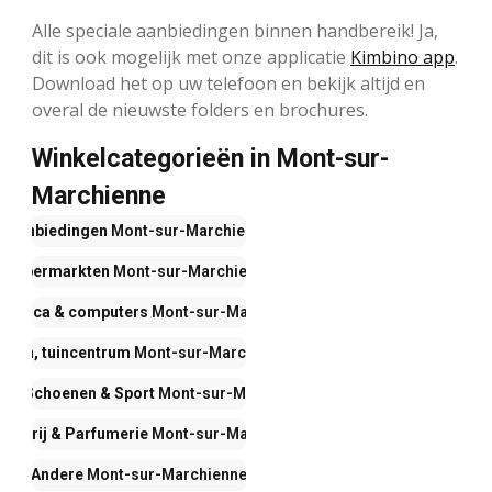
Alle speciale aanbiedingen binnen handbereik! Ja,
dit is ook mogelijk met onze applicatie
Kimbino app
.
Download het op uw telefoon en bekijk altijd en
overal de nieuwste folders en brochures.
Winkelcategorieën in Mont-sur-
Marchienne
Aanbiedingen
Mont-sur-Marchienne
Supermarkten
Mont-sur-Marchienne
tronica & computers
Mont-sur-Marchienne
onen, tuincentrum
Mont-sur-Marchienne
ng, Schoenen & Sport
Mont-sur-Marchienne
isterij & Parfumerie
Mont-sur-Marchienne
Andere
Mont-sur-Marchienne