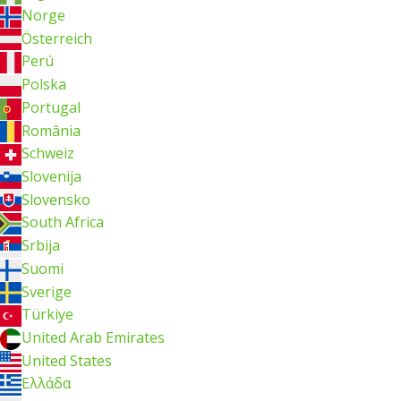
Norge
Österreich
Perú
Polska
Portugal
România
Schweiz
Slovenija
Slovensko
South Africa
Srbija
Suomi
Sverige
Türkiye
United Arab Emirates
United States
Ελλάδα