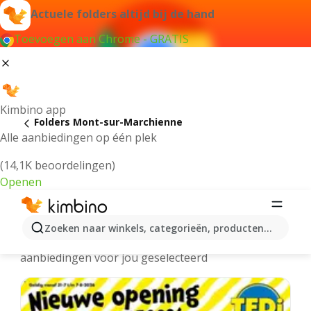
Actuele folders altijd bij de hand
Toevoegen aan Chrome - GRATIS
Kimbino app
Folders Mont-sur-Marchienne
Alle aanbiedingen op één plek
(14,1K beoordelingen)
Openen
Mont-sur-Marchienne folders online
Zoeken naar winkels, categorieën, producten...
We hebben de laatste en meest populaire
aanbiedingen voor jou geselecteerd