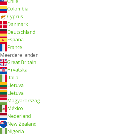
Chile
Colombia
Cyprus
Danmark
Deutschland
España
France
Meerdere landen
Great Britain
Hrvatska
Italia
Lietuva
Lietuva
Magyarország
México
Nederland
New Zealand
Nigeria