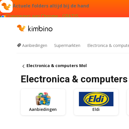
Actuele folders altijd bij de hand
Toevoegen aan Chrome - GRATIS
Aanbiedingen
Supermarkten
Electronica & comput
Electronica & computers Mol
Electronica & computers
Aanbiedingen
Eldi