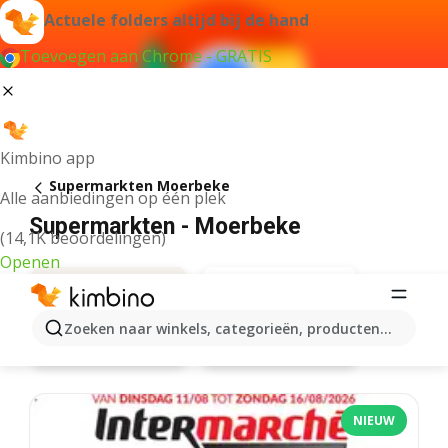
Actuele folders altijd bij de hand
Toevoegen aan Chrome - GRATIS
Kimbino app
Supermarkten Moerbeke
Alle aanbiedingen op één plek
Supermarkten - Moerbeke
(14,1K beoordelingen)
Openen
Zoeken naar winkels, categorieën, producten...
Carrefour
Aanbiedingen
NIEUW