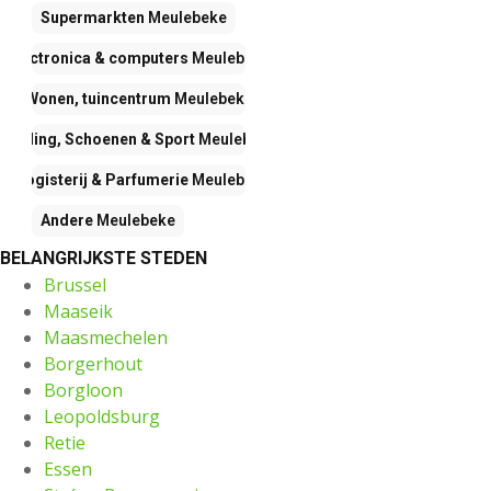
Supermarkten
Meulebeke
Electronica & computers
Meulebeke
Wonen, tuincentrum
Meulebeke
Kleding, Schoenen & Sport
Meulebeke
Drogisterij & Parfumerie
Meulebeke
Andere
Meulebeke
BELANGRIJKSTE STEDEN
Brussel
Maaseik
Maasmechelen
Borgerhout
Borgloon
Leopoldsburg
Retie
Essen