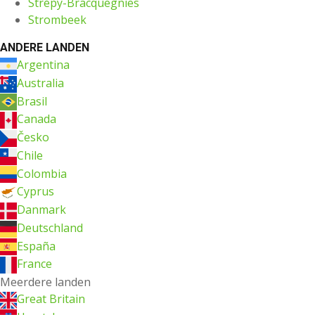
Strépy-Bracquegnies
Strombeek
ANDERE LANDEN
Argentina
Australia
Brasil
Canada
Česko
Chile
Colombia
Cyprus
Danmark
Deutschland
España
France
Meerdere landen
Great Britain