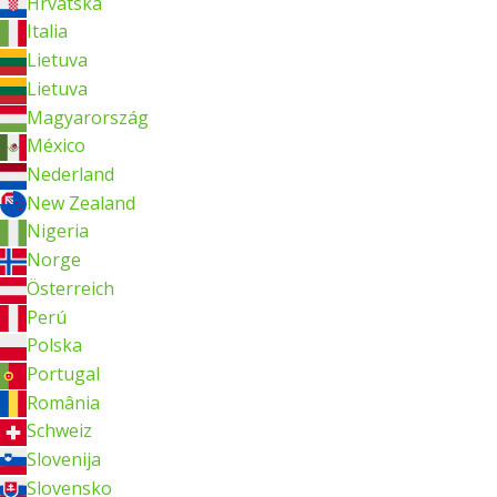
Hrvatska
Italia
Lietuva
Lietuva
Magyarország
México
Nederland
New Zealand
Nigeria
Norge
Österreich
Perú
Polska
Portugal
România
Schweiz
Slovenija
Slovensko