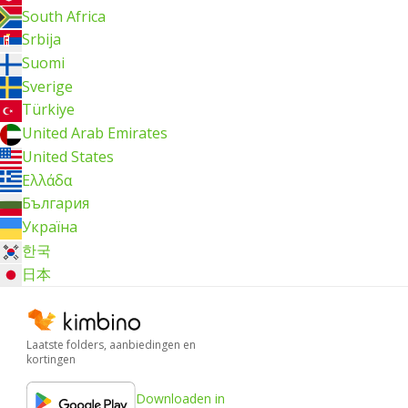
South Africa
Srbija
Suomi
Sverige
Türkiye
United Arab Emirates
United States
Ελλάδα
България
Україна
한국
日本
Laatste folders, aanbiedingen en
kortingen
Downloaden in