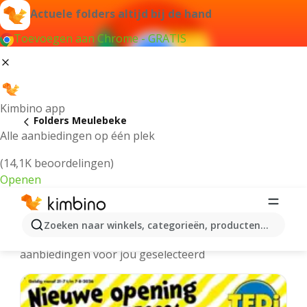
Actuele folders altijd bij de hand
Toevoegen aan Chrome - GRATIS
Kimbino app
Folders Meulebeke
Alle aanbiedingen op één plek
(14,1K beoordelingen)
Openen
Meulebeke folders online
Zoeken naar winkels, categorieën, producten...
We hebben de laatste en meest populaire
aanbiedingen voor jou geselecteerd