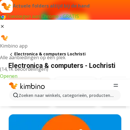
Actuele folders altijd bij de hand
Toevoegen aan Chrome - GRATIS
Kimbino app
Electronica & computers Lochristi
Alle aanbiedingen op één plek
Electronica & computers - Lochristi
(14,1K beoordelingen)
Openen
Zoeken naar winkels, categorieën, producten...
Krëfel
Vanden
Aanbiedingen