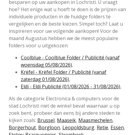
besparen op uw aankopen in Lochristi. U vraagt
hoe? Het enige wat u hoeft te doen is de prijzen van
individuele producten in de huidige folders te
vergelijken en de beste kiezen. Simpel toch? Laat u
inspireren voor uw volgende aankopen! Voor de
maand Augustus hebben we de meest populaire
folders voor u uitgekozen:
Coolblue - Coolblue Folder / Publicité (vanaf
woensdag 05/08/2026)
,
Krëfel - Krëfel Folder / Publicité (vanaf
zaterdag 01/08/2026)
,
Eldi - Eldi Publicité (01/08/2026 - 31/08/2026)
,
Als de categorie Electronica & computers voor de
stad Lochristi niet de winkel bevat waarnaar u op
zoek bent, probeer dan eens bij andere steden te
kijken zoals:
Brussel
,
Maaseik
,
Maasmechelen
,
Borgerhout
,
Borgloon
,
Leopoldsburg
,
Retie
,
Essen
,
Strépy-Bracquegnies
,
Strombeek
.