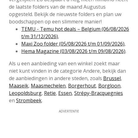
de laatste folders van de maand Augustus
opgesteld. Bekijk de nieuwste folders en plan uw
boodschappen op een slimmere manier!
TEMU - Temu hot deals – Belgium (06/08/2026
t/m 31/12/2026)
,
Maxi Zoo folder (05/08/2026 t/m 01/09/2026)
,
Hema Magazine (03/08/2026 t/m 09/08/2026)
.
Als u een aanbieding van een winkel zoekt maar
niet kunt vinden in de categorie Andere, bekijk dan
de aanbiedingen in andere steden, zoals
Brussel
,
Maaseik
,
Maasmechelen
,
Borgerhout
,
Borgloon
,
Leopoldsburg
,
Retie
,
Essen
,
Strépy-Bracquegnies
en
Strombeek
.
ADVERTENTIE