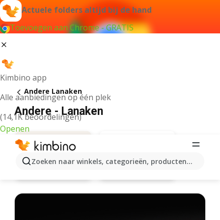
Actuele folders altijd bij de hand
Toevoegen aan Chrome - GRATIS
Kimbino app
Andere Lanaken
Alle aanbiedingen op één plek
Andere - Lanaken
(14,1K beoordelingen)
Openen
Zoeken naar winkels, categorieën, producten...
Hema
Aanbiedingen