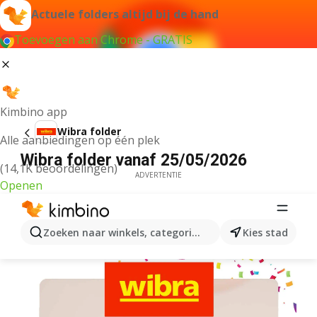
Actuele folders altijd bij de hand
Toevoegen aan Chrome - GRATIS
Kimbino app
Wibra folder
Alle aanbiedingen op één plek
Wibra folder vanaf 25/05/2026
(14,1K beoordelingen)
ADVERTENTIE
Openen
Zoeken naar winkels, categorieën, producten...
Kies stad