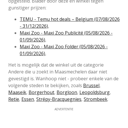
opgesteld. Blader door deze en winkel tegen
gunstiger prijzen:
TEMU - Temu hot deals – Belgium (07/08/2026
- 31/12/2026)
,
Maxi Zoo - Maxi Zoo Publicité (05/08/2026 -
01/09/2026)
,
Maxi Zoo - Maxi Zoo Folder (05/08/2026 -
01/09/2026)
,
Het is mogelijk dat de winkel uit de categorie
Andere die u zoekt in Maasmechelen daar niet
gevestigd is. Wanhoop niet - probeer enkele van de
volgende steden te bekijken, zoals
Brussel
,
Maaseik
,
Borgerhout
,
Borgloon
,
Leopoldsburg
,
Retie
,
Essen
,
Strépy-Bracquegnies
,
Strombeek
.
ADVERTENTIE