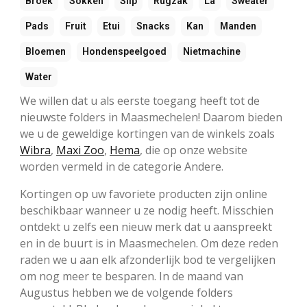
Broek
Sokken
Slip
Rugzak
La
Sweater
Pads
Fruit
Etui
Snacks
Kan
Manden
Bloemen
Hondenspeelgoed
Nietmachine
Water
We willen dat u als eerste toegang heeft tot de
nieuwste folders in Maasmechelen! Daarom bieden
we u de geweldige kortingen van de winkels zoals
Wibra
,
Maxi Zoo
,
Hema
, die op onze website
worden vermeld in de categorie Andere.
Kortingen op uw favoriete producten zijn online
beschikbaar wanneer u ze nodig heeft. Misschien
ontdekt u zelfs een nieuw merk dat u aanspreekt
en in de buurt is in Maasmechelen. Om deze reden
raden we u aan elk afzonderlijk bod te vergelijken
om nog meer te besparen. In de maand van
Augustus hebben we de volgende folders