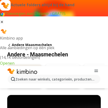
Actuele folders altijd bij de hand
Toevoegen aan Chrome - GRATIS
Kimbino app
Andere Maasmechelen
Alle aanbiedingen op één plek
Andere - Maasmechelen
(14,1K beoordelingen)
Openen
Zoeken naar winkels, categorieën, producten...
Hema
Wibra
Aanbiedingen