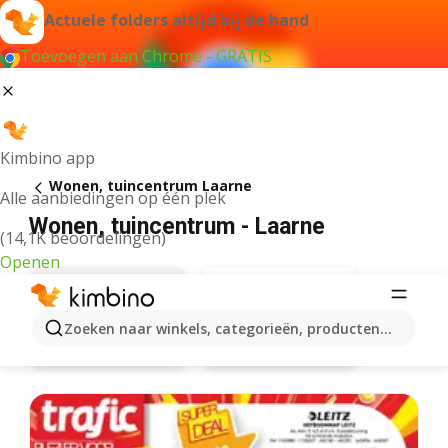
Actuele folders altijd bij de hand
Toevoegen aan Chrome - GRATIS
Kimbino app
Wonen, tuincentrum Laarne
Alle aanbiedingen op één plek
Wonen, tuincentrum - Laarne
(14,1K beoordelingen)
Openen
Zoeken naar winkels, categorieën, producten...
Aveve
Aanbiedingen