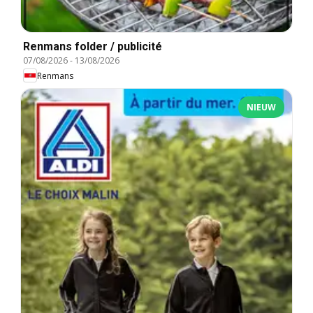
Renmans folder / publicité
07/08/2026
-
13/08/2026
Renmans
NIEUW