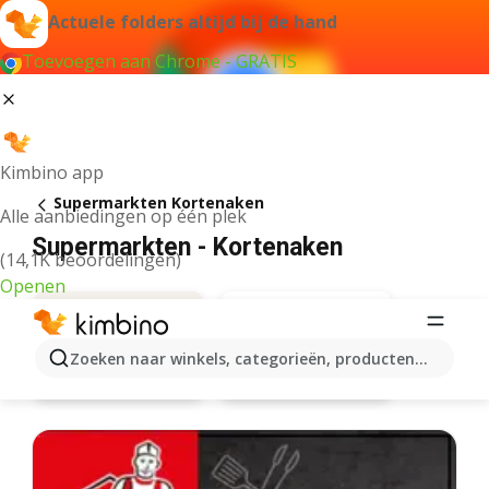
Actuele folders altijd bij de hand
Toevoegen aan Chrome - GRATIS
Kimbino app
Supermarkten Kortenaken
Alle aanbiedingen op één plek
Supermarkten - Kortenaken
(14,1K beoordelingen)
Openen
Zoeken naar winkels, categorieën, producten...
Aanbiedingen
Carrefour market