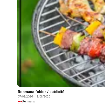
Renmans folder / publicité
07/08/2026
-
13/08/2026
Renmans