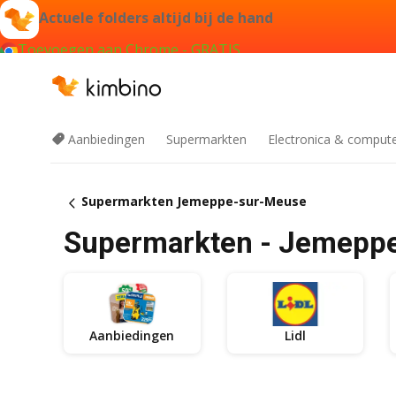
Actuele folders altijd bij de hand
Toevoegen aan Chrome - GRATIS
Aanbiedingen
Supermarkten
Electronica & comput
Supermarkten Jemeppe-sur-Meuse
Supermarkten - Jemepp
Aanbiedingen
Lidl