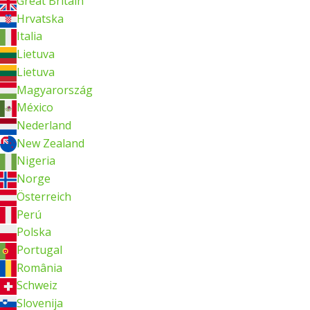
Great Britain
Hrvatska
Italia
Lietuva
Lietuva
Magyarország
México
Nederland
New Zealand
Nigeria
Norge
Österreich
Perú
Polska
Portugal
România
Schweiz
Slovenija