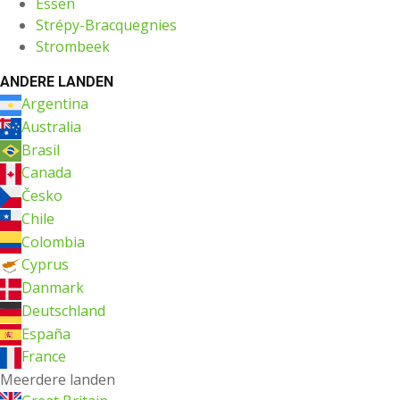
Essen
Strépy-Bracquegnies
Strombeek
ANDERE LANDEN
Argentina
Australia
Brasil
Canada
Česko
Chile
Colombia
Cyprus
Danmark
Deutschland
España
France
Meerdere landen