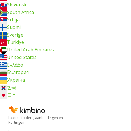
Slovensko
South Africa
Srbija
Suomi
Sverige
Türkiye
United Arab Emirates
United States
Ελλάδα
България
Україна
한국
日本
Laatste folders, aanbiedingen en
kortingen