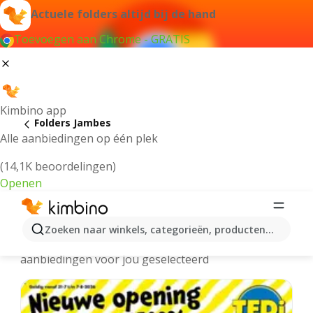
Actuele folders altijd bij de hand
Toevoegen aan Chrome - GRATIS
Kimbino app
Folders Jambes
Alle aanbiedingen op één plek
(14,1K beoordelingen)
Openen
Jambes folders online
Zoeken naar winkels, categorieën, producten...
We hebben de laatste en meest populaire
aanbiedingen voor jou geselecteerd