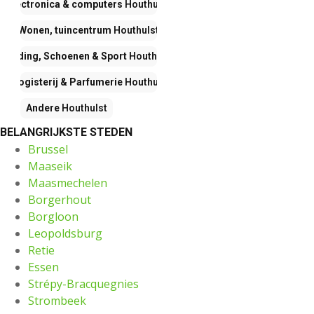
Electronica & computers
Houthulst
Wonen, tuincentrum
Houthulst
Kleding, Schoenen & Sport
Houthulst
Drogisterij & Parfumerie
Houthulst
Andere
Houthulst
BELANGRIJKSTE STEDEN
Brussel
Maaseik
Maasmechelen
Borgerhout
Borgloon
Leopoldsburg
Retie
Essen
Strépy-Bracquegnies
Strombeek