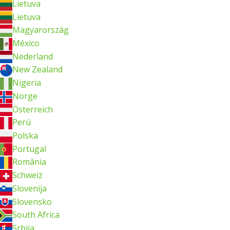
Lietuva
Lietuva
Magyarország
México
Nederland
New Zealand
Nigeria
Norge
Österreich
Perú
Polska
Portugal
România
Schweiz
Slovenija
Slovensko
South Africa
Srbija