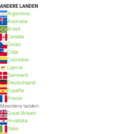
ANDERE LANDEN
Argentina
Australia
Brasil
Canada
Česko
Chile
Colombia
Cyprus
Danmark
Deutschland
España
France
Meerdere landen
Great Britain
Hrvatska
Italia