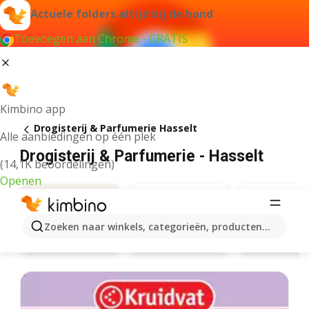
Actuele folders altijd bij de hand
Toevoegen aan Chrome - GRATIS
Kimbino app
Drogisterij & Parfumerie Hasselt
Alle aanbiedingen op één plek
Drogisterij & Parfumerie - Hasselt
(14,1K beoordelingen)
Openen
Zoeken naar winkels, categorieën, producten...
Kruidvat
Di
Aanbiedingen