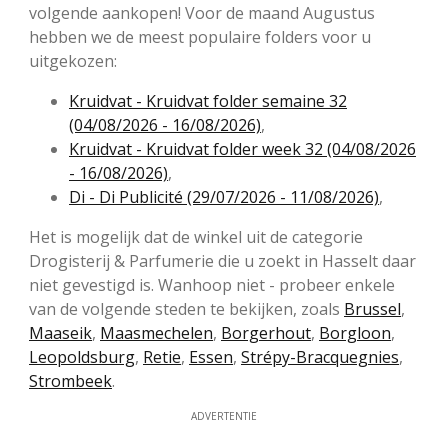
volgende aankopen! Voor de maand Augustus
hebben we de meest populaire folders voor u
uitgekozen:
Kruidvat - Kruidvat folder semaine 32
(04/08/2026 - 16/08/2026)
,
Kruidvat - Kruidvat folder week 32 (04/08/2026
- 16/08/2026)
,
Di - Di Publicité (29/07/2026 - 11/08/2026)
,
Het is mogelijk dat de winkel uit de categorie
Drogisterij & Parfumerie die u zoekt in Hasselt daar
niet gevestigd is. Wanhoop niet - probeer enkele
van de volgende steden te bekijken, zoals
Brussel
,
Maaseik
,
Maasmechelen
,
Borgerhout
,
Borgloon
,
Leopoldsburg
,
Retie
,
Essen
,
Strépy-Bracquegnies
,
Strombeek
.
ADVERTENTIE