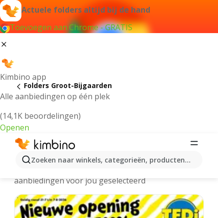
Actuele folders altijd bij de hand
Toevoegen aan Chrome - GRATIS
Kimbino app
Folders Groot-Bijgaarden
Alle aanbiedingen op één plek
(14,1K beoordelingen)
Openen
Groot-Bijgaarden folders online
Zoeken naar winkels, categorieën, producten...
We hebben de laatste en meest populaire
aanbiedingen voor jou geselecteerd