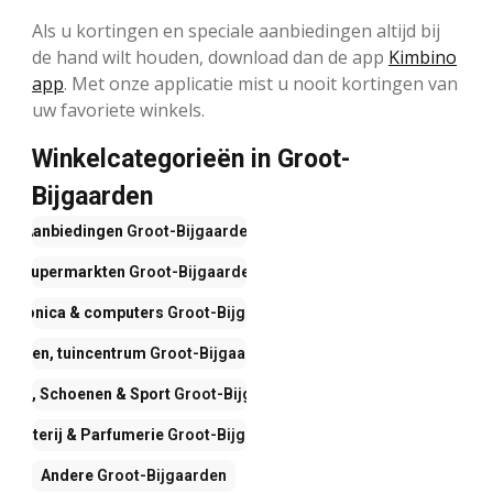
Als u kortingen en speciale aanbiedingen altijd bij
de hand wilt houden, download dan de app
Kimbino
app
. Met onze applicatie mist u nooit kortingen van
uw favoriete winkels.
Winkelcategorieën in Groot-
Bijgaarden
Aanbiedingen
Groot-Bijgaarden
Supermarkten
Groot-Bijgaarden
ectronica & computers
Groot-Bijgaarden
Wonen, tuincentrum
Groot-Bijgaarden
ding, Schoenen & Sport
Groot-Bijgaarden
ogisterij & Parfumerie
Groot-Bijgaarden
Andere
Groot-Bijgaarden