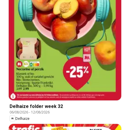
Delhaize folder week 32
06/08/2026
-
12/08/2026
Delhaize