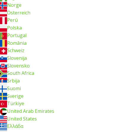
Norge
Österreich
Perú
Polska
Portugal
România
Schweiz
Slovenija
Slovensko
South Africa
Srbija
Suomi
Sverige
Türkiye
United Arab Emirates
United States
Ελλάδα