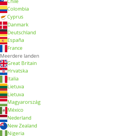
Chile
Colombia
Cyprus
Danmark
Deutschland
España
France
Meerdere landen
Great Britain
Hrvatska
Italia
Lietuva
Lietuva
Magyarország
México
Nederland
New Zealand
Nigeria