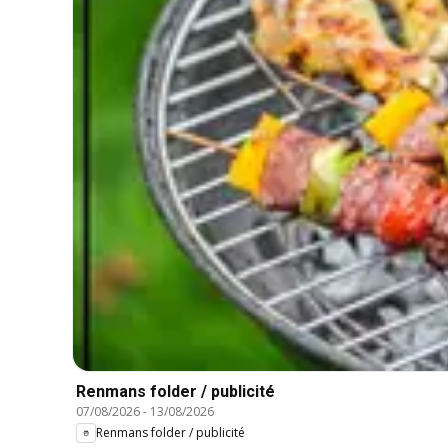
Renmans folder / publicité
07/08/2026
-
13/08/2026
Renmans folder / publicité